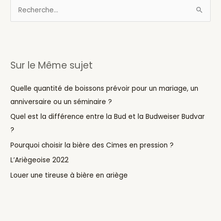
R
e
c
h
Sur le Même sujet
e
r
Quelle quantité de boissons prévoir pour un mariage, un
c
anniversaire ou un séminaire ?
h
Quel est la différence entre la Bud et la Budweiser Budvar
e
?
r
Pourquoi choisir la bière des Cimes en pression ?
:
L’Ariègeoise 2022
Louer une tireuse à bière en ariège