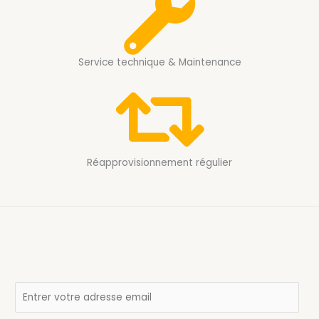
Service technique & Maintenance
Réapprovisionnement régulier
E
m
a